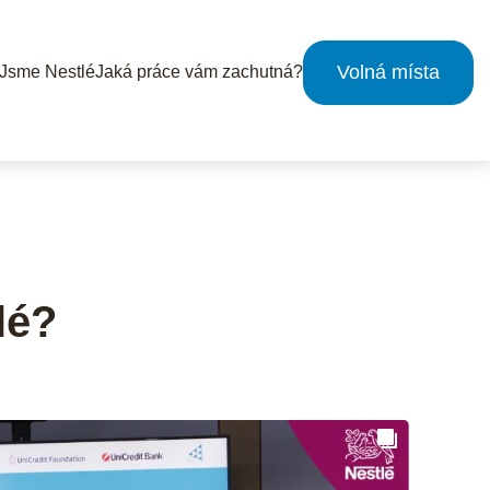
Volná místa
Jsme Nestlé
Jaká práce vám zachutná?
Práce na centrále
Práce ve výrobě
lé?