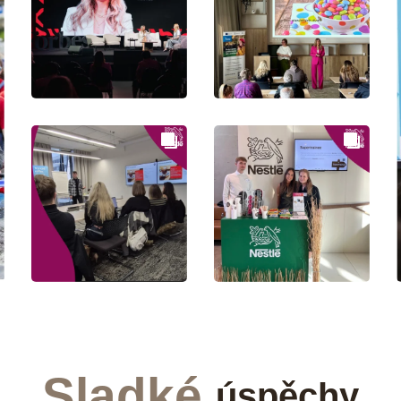
Sladké
úspěchy